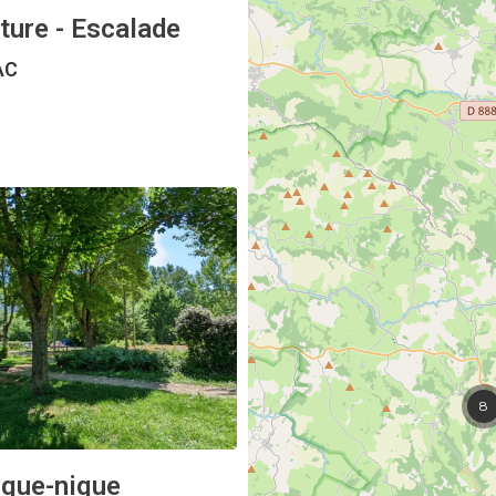
ture - Escalade
AC
8
ique-nique