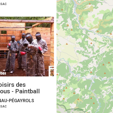
SSAC
oisirs des
ous - Paintball
AU-PÉGAYROLS
SSAC