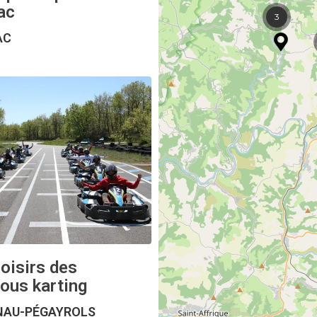
ac
3
AC
oisirs des
ous karting
AU-PÉGAYROLS