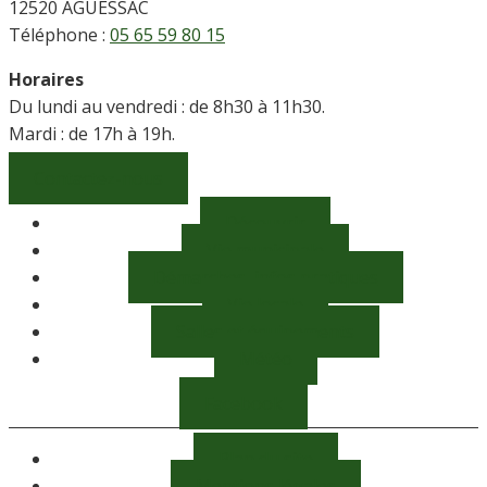
12520 AGUESSAC
Téléphone :
05 65 59 80 15
Horaires
Du lundi au vendredi : de 8h30 à 11h30.
Mardi : de 17h à 19h.
Contactez-nous
Découvrir
Vie municipale
Démarches, infos pratiques
Vie locale
Salles et équipements
Météo
Facebook
Plan du site
Mentions légales