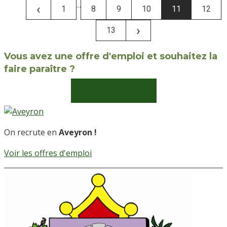
...
‹
1
8
9
10
11
12
›
13
Vous avez une offre d'emploi et souhaitez la
faire paraître ?
Envoyez-la nous
On recrute en
Aveyron !
Voir les offres d'emploi