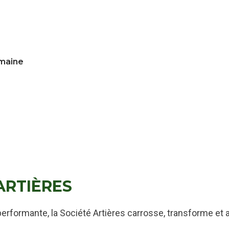
emaine
ARTIÈRES
e performante, la Société Artières carrosse, transforme e