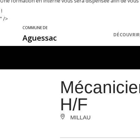
Une formation en interne vous sera dispensée afin de vous 
!
" />
COMMUNE DE
DÉCOUVRIR
Aguessac
Mécanicien
H/F
MILLAU