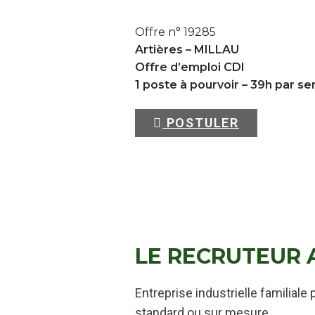
Offre n° 19285
Artières –
MILLAU
Offre d’emploi CDI
1 poste à pourvoir – 39h par s
POSTULER
LE RECRUTEUR 
Entreprise industrielle familial
standard ou sur mesure.