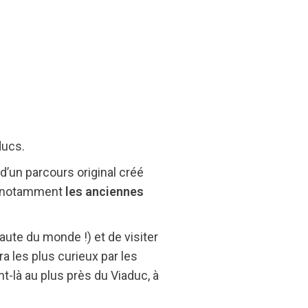
ducs.
d’un parcours original créé
nt notamment
les anciennes
haute du monde !) et de visiter
vira les plus curieux par les
-là au plus près du Viaduc, à