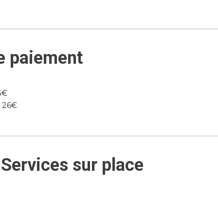
e paiement
5€
e 26€
Services sur place