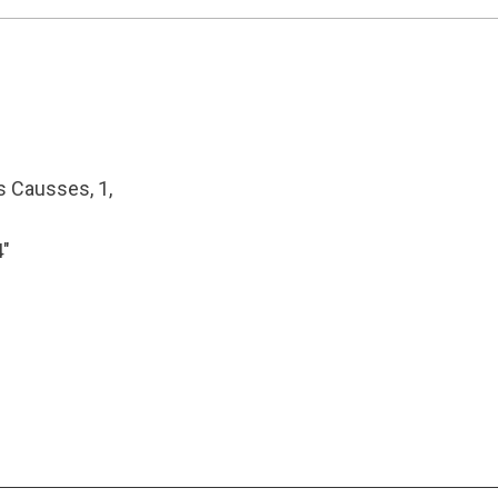
s Causses, 1,
4″