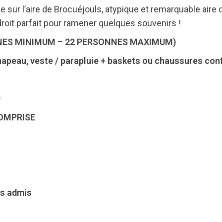
de sur l’aire de Brocuéjouls, atypique et remarquable aire
roit parfait pour ramener quelques souvenirs !
NES MINIMUM – 22 PERSONNES MAXIMUM)
chapeau, veste / parapluie + baskets ou chaussures co
0
OMPRISE
as admis